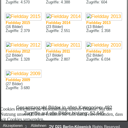
Zugriffe: 4.570
Zugriffe: 4.388
Zugriffe: 604
Fieldday 2015
Fieldday 2014
Fieldday 2013
(16 Bilder)
(23 Bilder)
(13 Bilder)
Zugriffe: 2.379
Zugriffe: 2.551
Zugriffe: 1.358
Fieldday 2012
Fieldday 2011
Fieldday 2010
(12 Bilder)
(17 Bilder)
(52 Bilder)
Zugriffe: 1.328
Zugriffe: 2.807
Zugriffe: 6.034
Fieldday 2009
(27 Bilder)
Zugriffe: 3.680
Gesamtanzahl Bilder in allen Kategorien: 492
Cookies erleichtern die Bereitstellung unserer Dienste. Mit der
Zugriffe auf alle Bilder bislang: 52.645
Nutzung unserer Dienste erklären Sie sich damit einverstanden, dass
wir Cookies verwenden.
Akzeptieren
Ablehnen
Copyright © 2026
DARC OV D21 Berlin-Köpenick
Rights Reserved.